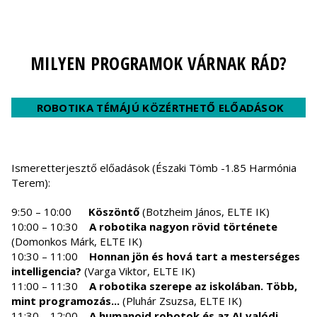
MILYEN PROGRAMOK VÁRNAK RÁD?
ROBOTIKA TÉMÁJÚ KÖZÉRTHETŐ ELŐADÁSOK
Ismeretterjesztő előadások (Északi Tömb -1.85 Harmónia
Terem):
9:50 – 10:00
Köszöntő
(Botzheim János, ELTE IK)
10:00 – 10:30
A robotika nagyon rövid története
(Domonkos Márk, ELTE IK)
10:30 – 11:00
Honnan jön és hová tart a mesterséges
intelligencia?
(Varga Viktor, ELTE IK)
11:00 – 11:30
A robotika szerepe az iskolában. Több,
mint programozás...
(Pluhár Zsuzsa, ELTE IK)
11:30 – 12:00
A humanoid robotok és az AI valódi