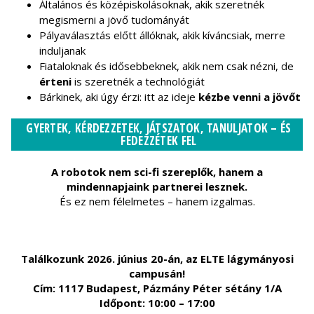
Általános és középiskolásoknak, akik szeretnék
megismerni a jövő tudományát
Pályaválasztás előtt állóknak, akik kíváncsiak, merre
induljanak
Fiataloknak és idősebbeknek, akik nem csak nézni, de
érteni
is szeretnék a technológiát
Bárkinek, aki úgy érzi: itt az ideje
kézbe venni a jövőt
GYERTEK, KÉRDEZZETEK, JÁTSZATOK, TANULJATOK – ÉS
FEDEZZÉTEK FEL
A robotok nem sci-fi szereplők, hanem a
mindennapjaink partnerei lesznek.
És ez nem félelmetes – hanem izgalmas.
Találkozunk 2026. június 20-án, az ELTE lágymányosi
campusán!
Cím: 1117 Budapest, Pázmány Péter sétány 1/A
Időpont: 10:00 – 17:00