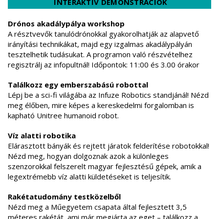
INTERAKTÍV DEMONSTRÁCIÓK
Drónos akadálypálya workshop
A résztvevők tanulódrónokkal gyakorolhatják az alapvető
irányítási technikákat, majd egy izgalmas akadálypályán
tesztelhetik tudásukat. A programon való részvételhez
regisztrálj az infopultnál! Időpontok: 11:00 és 3.00 órakor
Találkozz egy emberszabású robottal
Lépj be a sci-fi világába az Infuze Robotics standjánál! Nézd
meg élőben, mire képes a kereskedelmi forgalomban is
kapható Unitree humanoid robot.
Víz alatti robotika
Elárasztott bányák és rejtett járatok felderítése robotokkal!
Nézd meg, hogyan dolgoznak azok a különleges
szenzorokkal felszerelt magyar fejlesztésű gépek, amik a
legextrémebb víz alatti küldetéseket is teljesítik.
Rakétatudomány testközelből
Nézd meg a Műegyetem csapata által fejlesztett 3,5
méteres rakétát, ami már megjárta az eget – találkozz a