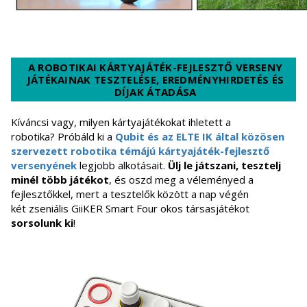
A ROBOTIKAI KÁRTYAJÁTÉK-FEJLESZTŐ VERSENY
JÁTÉKAINAK TESZTELÉSE, EREDMÉNYHIRDETÉS ÉS
DÍJAK ÁTADÁSA
Kíváncsi vagy, milyen kártyajátékokat ihletett a
robotika? Próbáld ki a
Qubit és az ELTE IK által közösen
szervezett robotika témájú kártyajáték-fejlesztő
versenyének
legjobb alkotásait.
Ülj le játszani, tesztelj
minél több játékot
, és oszd meg a véleményed a
fejlesztőkkel, mert a tesztelők között a nap végén
két zseniális GiiKER Smart Four okos társasjátékot
sorsolunk ki
!