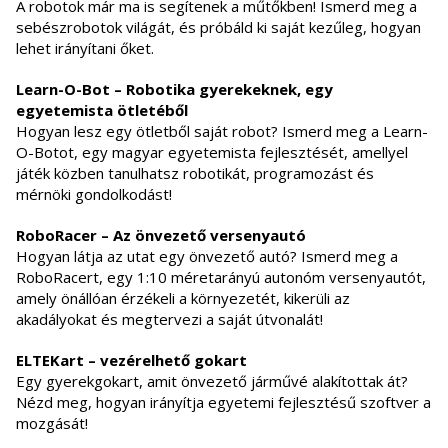
A robotok már ma is segítenek a műtőkben! Ismerd meg a
sebészrobotok világát, és próbáld ki saját kezűleg, hogyan
lehet irányítani őket.
Learn-O-Bot – Robotika gyerekeknek, egy
egyetemista ötletéből
Hogyan lesz egy ötletből saját robot? Ismerd meg a Learn-
O-Botot, egy magyar egyetemista fejlesztését, amellyel
játék közben tanulhatsz robotikát, programozást és
mérnöki gondolkodást!
RoboRacer – Az önvezető versenyautó
Hogyan látja az utat egy önvezető autó? Ismerd meg a
RoboRacert, egy 1:10 méretarányú autonóm versenyautót,
amely önállóan érzékeli a környezetét, kikerüli az
akadályokat és megtervezi a saját útvonalát!
ELTEKart – vezérelhető gokart
Egy gyerekgokart, amit önvezető járművé alakítottak át?
Nézd meg, hogyan irányítja egyetemi fejlesztésű szoftver a
mozgását!