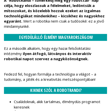
A "RobotRandi – Ismerkedj meg egy robottal!" nap
célja, hogy eloszlassuk a félelmeket, ledöntsük a
mítoszokat, és közelebb hozzuk ezeket az izgalmas
technológiákat mindenkihez – kicsikhez és nagyokhoz
egyaránt.
Mert a robotika nem csak a tudósoké: ez a jövő
mindannyiunké.
EGYEDÜLÁLLÓ ÉLMÉNY MAGYARORSZÁGON!
Ez a második alkalom, hogy egy hazai felsőoktatási
intézmény
ilyen átfogó, látványos és interaktív
robotikai napot szervez a nagyközönségnek.
Fedezd fel, hogyan formálja a technológia a világot – a
tudomány, a játék és a kreativitás metszéspontjában!
KIKNEK SZÓL A ROBOTRANDI?
Családoknak, akik tartalmas, élménydús programot
keresnek