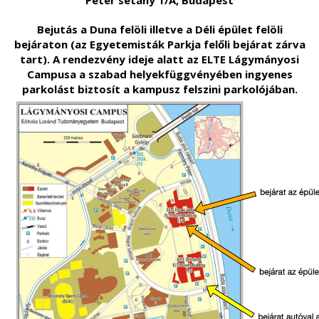
Péter sétány 1/A, Budapest
Bejutás a Duna felöli illetve a Déli épület felöli
bejáraton (az Egyetemisták Parkja felőli bejárat zárva
tart). A rendezvény ideje alatt az ELTE Lágymányosi
Campusa a szabad helyekfüggvényében ingyenes
parkolást biztosít a kampusz felszini parkolójában.