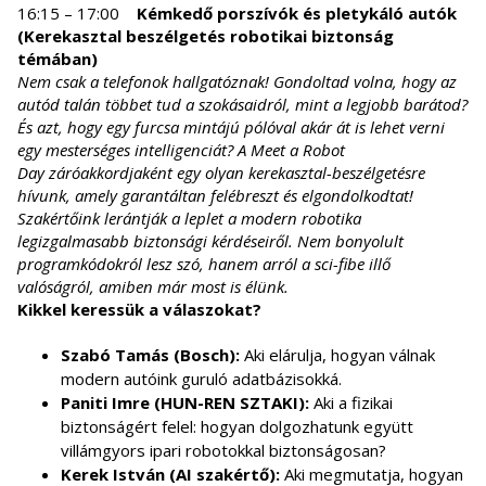
16:15 – 17:00
Kémkedő porszívók és pletykáló autók
(Kerekasztal beszélgetés robotikai biztonság
témában)
Nem csak a telefonok hallgatóznak! Gondoltad volna, hogy az
autód talán többet tud a szokásaidról, mint a legjobb barátod?
És azt, hogy egy furcsa mintájú pólóval akár át is lehet verni
egy mesterséges intelligenciát? A Meet a Robot
Day záróakkordjaként egy olyan kerekasztal-beszélgetésre
hívunk, amely garantáltan felébreszt és elgondolkodtat!
Szakértőink lerántják a leplet a modern robotika
legizgalmasabb biztonsági kérdéseiről. Nem bonyolult
programkódokról lesz szó, hanem arról a sci-fibe illő
valóságról, amiben már most is élünk.
Kikkel keressük a válaszokat?
Szabó Tamás (Bosch):
Aki elárulja, hogyan válnak
modern autóink guruló adatbázisokká.
Paniti Imre (HUN-REN SZTAKI):
Aki a fizikai
biztonságért felel: hogyan dolgozhatunk együtt
villámgyors ipari robotokkal biztonságosan?
Kerek István (AI szakértő):
Aki megmutatja, hogyan