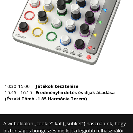
10:30-15:00
Játékok tesztelése
15:45 - 16:15
Eredményhirdetés és díjak átadása
(Északi Tömb -1.85 Harmónia Terem)
A weboldalon „cookie”-kat („sütiket”) használunk, hogy
biztonságos böngészés mellett a legjobb felhasználói
© 2025 Eötvös Loránd Tudományegyetem