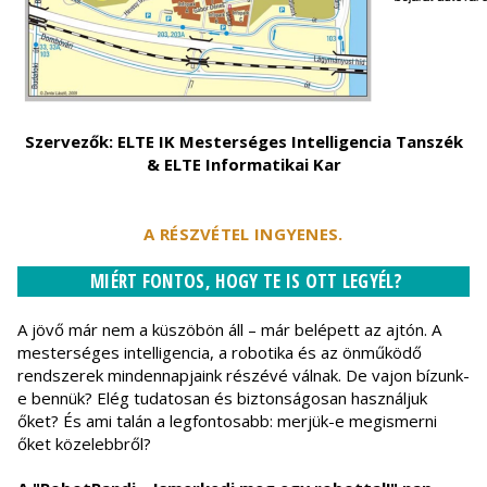
Szervezők: ELTE IK Mesterséges Intelligencia Tanszék
& ELTE Informatikai Kar
A RÉSZVÉTEL INGYENES.
MIÉRT FONTOS, HOGY TE IS OTT LEGYÉL?
A jövő már nem a küszöbön áll – már belépett az ajtón. A
mesterséges intelligencia, a robotika és az önműködő
rendszerek mindennapjaink részévé válnak. De vajon bízunk-
e bennük? Elég tudatosan és biztonságosan használjuk
őket? És ami talán a legfontosabb: merjük-e megismerni
őket közelebbről?