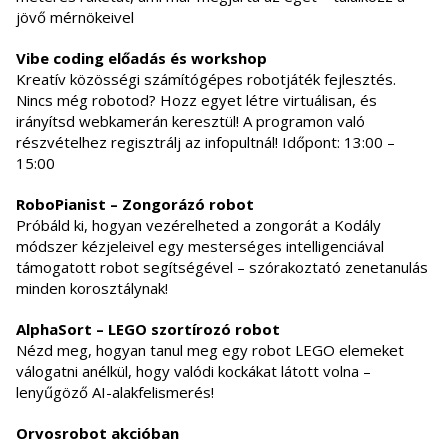
jövő mérnökeivel
Vibe coding előadás és workshop
Kreatív közösségi számítógépes robotjáték fejlesztés.
Nincs még robotod? Hozz egyet létre virtuálisan, és
irányítsd webkamerán keresztül! A programon való
részvételhez regisztrálj az infopultnál! Időpont: 13:00 –
15:00
RoboPianist – Zongorázó robot
Próbáld ki, hogyan vezérelheted a zongorát a Kodály
módszer kézjeleivel egy mesterséges intelligenciával
támogatott robot segítségével – szórakoztató zenetanulás
minden korosztálynak!
AlphaSort – LEGO szortírozó robot
Nézd meg, hogyan tanul meg egy robot LEGO elemeket
válogatni anélkül, hogy valódi kockákat látott volna –
lenyűgöző AI-alakfelismerés!
Orvosrobot akcióban