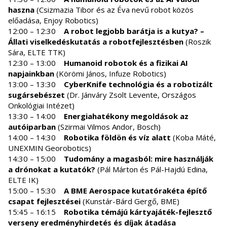
haszna
(Csizmazia Tibor és az Éva nevű robot közös
előadása, Enjoy Robotics)
12:00 – 12:30
A robot legjobb barátja is a kutya? –
Állati viselkedéskutatás a robotfejlesztésben
(Roszik
Sára, ELTE TTK)
12:30 – 13:00
Humanoid robotok és a fizikai AI
napjainkban
(Körömi János, Infuze Robotics)
13:00 – 13:30
CyberKnife technológia és a robotizált
sugársebészet
(Dr. Jánváry Zsolt Levente, Országos
Onkológiai Intézet)
13:30 – 14:00
Energiahatékony megoldások az
autóiparban
(Szirmai Vilmos Andor, Bosch)
14:00 – 14:30
Robotika földön és víz alatt
(Koba Máté,
UNEXMIN Georobotics)
14:30 – 15:00
Tudomány a magasból: mire használják
a drónokat a kutatók?
(Pál Márton és Pál-Hajdú Edina,
ELTE IK)
15:00 – 15:30
A BME Aerospace kutatórakéta építő
csapat fejlesztései
(Kunstár-Bárd Gergő, BME)
15:45 – 16:15
Robotika témájú kártyajáték-fejlesztő
verseny eredményhirdetés és díjak átadása