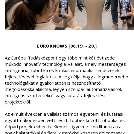
EUROKNOWS [06.19. - 20.]
Az Európai Tudásközpont egy több mint két évtizede
működő innovatív technológiai vállalat, amely mesterséges
intelligencia, robotika és kritikus informatikai rendszerek
fejlesztésével foglalkozik. A cég célja, hogy a legmodernebb
technológiákat a gyakorlatban is hasznosítható
megoldásokká alakítsa, legyen szó ipari automatizálásról,
intelligens szoftverekről vagy kutatás-fejlesztési
projektekről.
Az elmúlt években a vállalat számos egyetemi és kutatási
együttműködésben vett részt, többek között robotikai és
űripari projektekben is. Kiemelt figyelmet fordítanak arra,
hogy hallgatókkal és fiatal kutatókkal közösen dolgozzanak