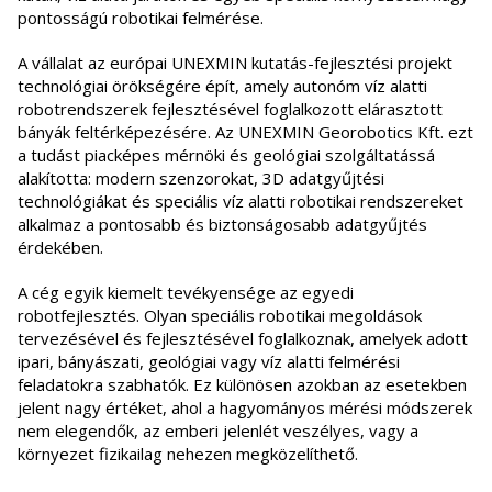
pontosságú robotikai felmérése.
A vállalat az európai UNEXMIN kutatás-fejlesztési projekt
technológiai örökségére épít, amely autonóm víz alatti
robotrendszerek fejlesztésével foglalkozott elárasztott
bányák feltérképezésére. Az UNEXMIN Georobotics Kft. ezt
a tudást piacképes mérnöki és geológiai szolgáltatássá
alakította: modern szenzorokat, 3D adatgyűjtési
technológiákat és speciális víz alatti robotikai rendszereket
alkalmaz a pontosabb és biztonságosabb adatgyűjtés
érdekében.
A cég egyik kiemelt tevékyensége az egyedi
robotfejlesztés. Olyan speciális robotikai megoldások
tervezésével és fejlesztésével foglalkoznak, amelyek adott
ipari, bányászati, geológiai vagy víz alatti felmérési
feladatokra szabhatók. Ez különösen azokban az esetekben
jelent nagy értéket, ahol a hagyományos mérési módszerek
nem elegendők, az emberi jelenlét veszélyes, vagy a
környezet fizikailag nehezen megközelíthető.