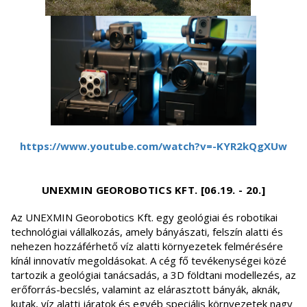
https://www.youtube.com/watch?v=-KYR2kQgXUw
UNEXMIN GEOROBOTICS KFT. [06.19. - 20.]
Az UNEXMIN Georobotics Kft. egy geológiai és robotikai
technológiai vállalkozás, amely bányászati, felszín alatti és
nehezen hozzáférhető víz alatti környezetek felmérésére
kínál innovatív megoldásokat. A cég fő tevékenységei közé
tartozik a geológiai tanácsadás, a 3D földtani modellezés, az
erőforrás-becslés, valamint az elárasztott bányák, aknák,
kutak, víz alatti járatok és egyéb speciális környezetek nagy