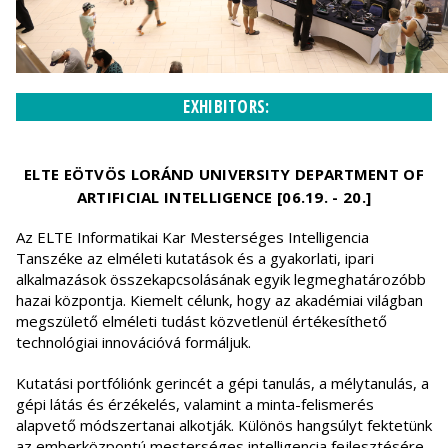
EXHIBITORS:
ELTE EÖTVÖS LORÁND UNIVERSITY DEPARTMENT OF
ARTIFICIAL INTELLIGENCE [06.19. - 20.]
Az ELTE Informatikai Kar Mesterséges Intelligencia
Tanszéke az elméleti kutatások és a gyakorlati, ipari
alkalmazások összekapcsolásának egyik legmeghatározóbb
hazai központja. Kiemelt célunk, hogy az akadémiai világban
megszülető elméleti tudást közvetlenül értékesíthető
technológiai innovációvá formáljuk.
Kutatási portfóliónk gerincét a gépi tanulás, a mélytanulás, a
gépi látás és érzékelés, valamint a minta-felismerés
alapvető módszertanai alkotják. Különös hangsúlyt fektetünk
az emberközpontú mesterséges intelligencia fejlesztésére,