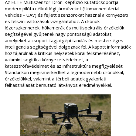
Az ELTE Multiszenzor-Drón-Képfúzió Kutatócsoportja
modern pilóta nélküli légi járműveket (Unmanned Aerial
Vehicles - UAV) és fejlett szenzorokat használ a környezeti
és felszíni változások vizsgálatához. A drónok
lézerszkennerek, hőkamerák és multispektrális érzékelők
segítségével gyűjtenek nagy pontosságú adatokat,
amelyeket a csoport tagjai gépi tanulás és mesterséges
intelligencia segítségével dolgoznak fel. A kapott információk
hozzájárulnak a kritikus helyzetek korai felismeréséhez,
valamint segítik a környezetvédelmet, a
katasztrófavédelmet és az infrastruktúra megfigyelését.
Standunkon megismerkedhet a legmodernebb drónokkal,
érzékelőkkel, valamint a térbeli adatok gyakorlati
felhasználását bemutató látványos eredményekkel.