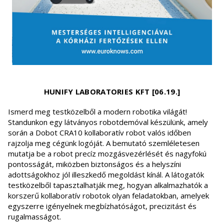
HUNIFY LABORATORIES KFT [06.19.]
Ismerd meg testközelből a modern robotika világát!
Standunkon egy látványos robotdemóval készülünk, amely
során a Dobot CRA10 kollaboratív robot valós időben
rajzolja meg cégünk logóját. A bemutató szemléletesen
mutatja be a robot precíz mozgásvezérlését és nagyfokú
pontosságát, miközben biztonságos és a helyszíni
adottságokhoz jól illeszkedő megoldást kínál. A látogatók
testközelből tapasztalhatják meg, hogyan alkalmazhatók a
korszerű kollaboratív robotok olyan feladatokban, amelyek
egyszerre igényelnek megbízhatóságot, precizitást és
rugalmasságot.