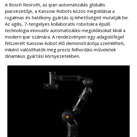
A Bosch Rexroth, az ipari automatizálás globális
piacvezetője, a Kassow Robots közös megoldásai a
rugalmas és hatékony gyártás új lehetőségeit mutatják be.
Az agilis, 7-tengelyes kollaboratív robotokra épülő
technológia innovatív automatizálási megoldásokat kínál a
modern ipar számára. A rendezvényen egy adagolófejjel
felszerelt Kassow-kobot élő demonstrációja szemlélteti,
miként valósíthatók meg precíz felhordási műveletek
dinamikus gyártási környezetekben.