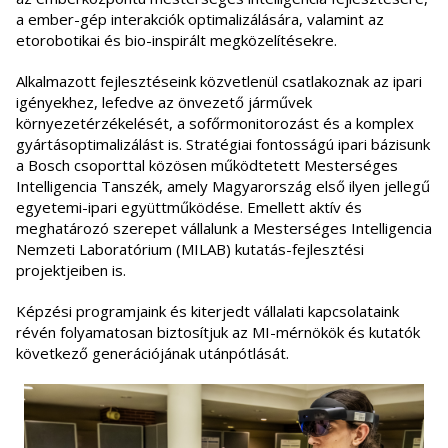
a ember-gép interakciók optimalizálására, valamint az
etorobotikai és bio-inspirált megközelítésekre.
Alkalmazott fejlesztéseink közvetlenül csatlakoznak az ipari
igényekhez, lefedve az önvezető járművek
környezetérzékelését, a sofőrmonitorozást és a komplex
gyártásoptimalizálást is. Stratégiai fontosságú ipari bázisunk
a Bosch csoporttal közösen működtetett Mesterséges
Intelligencia Tanszék, amely Magyarország első ilyen jellegű
egyetemi-ipari együttműködése. Emellett aktív és
meghatározó szerepet vállalunk a Mesterséges Intelligencia
Nemzeti Laboratórium (MILAB) kutatás-fejlesztési
projektjeiben is.
Képzési programjaink és kiterjedt vállalati kapcsolataink
révén folyamatosan biztosítjuk az MI-mérnökök és kutatók
következő generációjának utánpótlását.