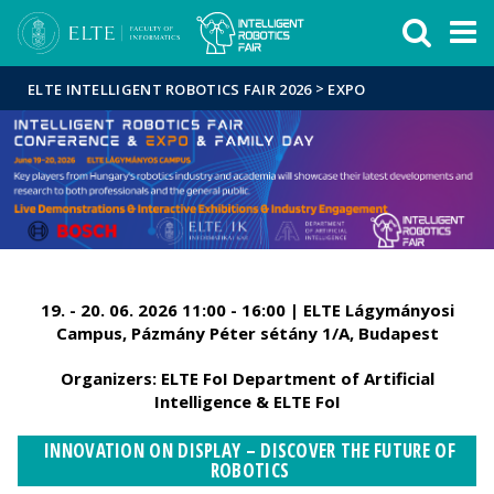
Események
ELTE a
Hírek
sajtóban
>
ELTE INTELLIGENT ROBOTICS FAIR 2026
EXPO
19. - 20. 06. 2026 11:00 - 16:00 | ELTE Lágymányosi
Campus, Pázmány Péter sétány 1/A, Budapest
Organizers: ELTE FoI Department of Artificial
Intelligence & ELTE FoI
INNOVATION ON DISPLAY – DISCOVER THE FUTURE OF
ROBOTICS