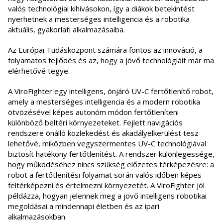
valós technológiai kihívásokon, így a diákok betekintést
nyerhetnek a mesterséges intelligencia és a robotika
aktuális, gyakorlati alkalmazásaiba.
Az Európai Tudásközpont számára fontos az innováció, a
folyamatos fejlődés és az, hogy a jövő technológiáit már ma
elérhetővé tegye.
A ViroFighter egy intelligens, önjáró UV-C fertőtlenítő robot,
amely a mesterséges intelligencia és a modern robotika
ötvözésével képes autonóm módon fertőtleníteni
különböző beltéri környezeteket. Fejlett navigációs
rendszere önálló közlekedést és akadályelkerülést tesz
lehetővé, miközben vegyszermentes UV-C technológiával
biztosít hatékony fertőtlenítést. A rendszer különlegessége,
hogy működéséhez nincs szükség előzetes térképezésre: a
robot a fertőtlenítési folyamat során valós időben képes
feltérképezni és értelmezni környezetét. A ViroFighter jól
példázza, hogyan jelennek meg a jövő intelligens robotikai
megoldásai a mindennapi életben és az ipari
alkalmazásokban.